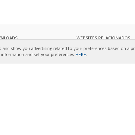
NLOADS
WEBSITES RELACIONADOS
ogos de cortinas de ar
Rideaux d’air
s and show you advertising related to your preferences based on a p
mentação técnica
Actuadores
e information and set your preferences
HERE
.
ficados de qualidade
Cortinas de aire
Luftschleier
TEÚDOS EM DESTAQUE
EC Fans
olo avançado inteligente
Air Curtain Manufacturer
ama de seleção de cortinas de ar
Barriere d’aria
lações de cortinas de ar:
Recuperadores de calor
ências
Luchtgordijnen
ia de fotografias de cortinas de ar
Rite Calidad Aire
Ilmaverho
RE NÓS
Kurtyny Powietrzne
ria da Airtècnics
o Rosenberg
acto