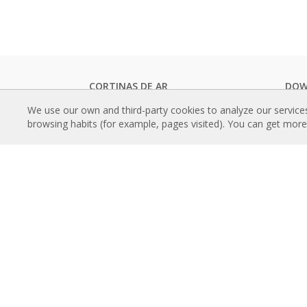
CORTINAS DE AR
DOW
Cortinas de ar standard
Catál
We use our own and third-party cookies to analyze our service
Cortinas de ar embutidas
Docu
browsing habits (for example, pages visited). You can get mor
Cortinas de ar decorativas, sob medida
Certi
e personalizáveis
CON
Cortinas de ar industriais e cortinas de
Contr
ar para câmaras frigoríficas
Progr
Cortinas de ar feitas à medida e para
Insta
portas giratórias
Refer
Cortinas de ar para controlo de insetos
Galer
Cortinas de ar com bomba de calor e
poupança de energia
SOB
Cortinas de ar com sistema de
Histó
desinfeção e purificação
Grup
Cortinas de ar económicas low-cost
Cont
TECNOLOGIA