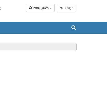
O
Português
Login