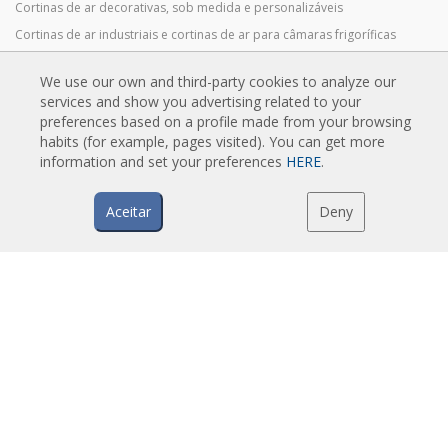
Cortinas de ar decorativas, sob medida e personalizáveis
Cortinas de ar industriais e cortinas de ar para câmaras frigoríficas
Cortinas de ar feitas à medida e para portas giratórias
We use our own and third-party cookies to analyze our
Cortinas de ar para controlo de insetos
services and show you advertising related to your
Cortinas de ar com bomba de calor e poupança de energia
preferences based on a profile made from your browsing
habits (for example, pages visited). You can get more
Cortinas de ar com sistema de desinfeção e purificação
information and set your preferences
HERE
.
Cortinas de ar económicas low-cost
Aceitar
Deny
TECNOLOGIA
O que é uma cortina de ar?
Como funciona uma cortina de ar?
Vantagens e benefícios das cortinas de ar
Cortinas de ar com bomba de calor
Cortinas de ar EC
Cortinas de ar Airtècnics