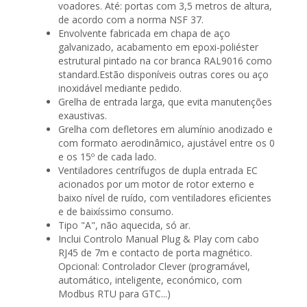
voadores. Até: portas com 3,5 metros de altura,
de acordo com a norma NSF 37.
Envolvente fabricada em chapa de aço
galvanizado, acabamento em epoxi-poliéster
estrutural pintado na cor branca RAL9016 como
standard.Estão disponíveis outras cores ou aço
inoxidável mediante pedido.
Grelha de entrada larga, que evita manutenções
exaustivas.
Grelha com defletores em alumínio anodizado e
com formato aerodinâmico, ajustável entre os 0
e os 15º de cada lado.
Ventiladores centrífugos de dupla entrada EC
acionados por um motor de rotor externo e
baixo nível de ruído, com ventiladores eficientes
e de baixíssimo consumo.
Tipo "A", não aquecida, só ar.
Inclui Controlo Manual Plug & Play com cabo
RJ45 de 7m e contacto de porta magnético.
Opcional: Controlador Clever (programável,
automático, inteligente, económico, com
Modbus RTU para GTC...)