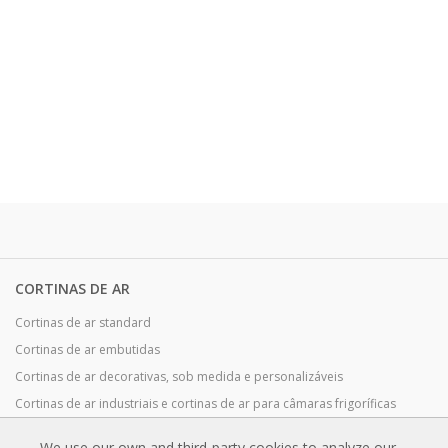
CORTINAS DE AR
Cortinas de ar standard
Cortinas de ar embutidas
Cortinas de ar decorativas, sob medida e personalizáveis
Cortinas de ar industriais e cortinas de ar para câmaras frigoríficas
Cortinas de ar feitas à medida e para portas giratórias
We use our own and third-party cookies to analyze our