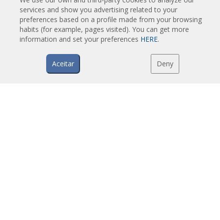
Cortinas de ar para controlo de insetos
services and show you advertising related to your
Cortinas de ar com bomba de calor e poupança de energia
preferences based on a profile made from your browsing
habits (for example, pages visited). You can get more
Cortinas de ar com sistema de desinfeção e purificação
information and set your preferences
HERE
.
Cortinas de ar económicas low-cost
Aceitar
Deny
TECNOLOGIA
O que é uma cortina de ar?
Como funciona uma cortina de ar?
Vantagens e benefícios das cortinas de ar
Cortinas de ar com bomba de calor
Cortinas de ar EC
Cortinas de ar Airtècnics
DOWNLOADS
Catálogos de cortinas de ar