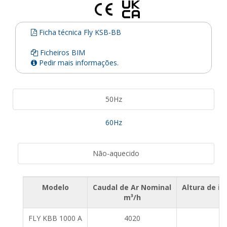
Ficha técnica Fly KSB-BB
Ficheiros BIM
Pedir mais informações.
50Hz
60Hz
Não-aquecido
Modelo
Caudal de Ar Nominal
Altura de i
m³/h
FLY KBB 1000 A
4020