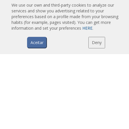
Cortinas de ar para controlo de insetos
We use our own and third-party cookies to analyze our
services and show you advertising related to your
Cortinas de ar com bomba de calor e poupança de energia
preferences based on a profile made from your browsing
Cortinas de ar com sistema de desinfeção e purificação
habits (for example, pages visited). You can get more
Cortinas de ar económicas low-cost
information and set your preferences
HERE
.
Aceitar
Deny
TECNOLOGIA
O que é uma cortina de ar?
Como funciona uma cortina de ar?
Vantagens e benefícios das cortinas de ar
Cortinas de ar com bomba de calor
Cortinas de ar EC
Cortinas de ar Airtècnics
DOWNLOADS
Catálogos de cortinas de ar