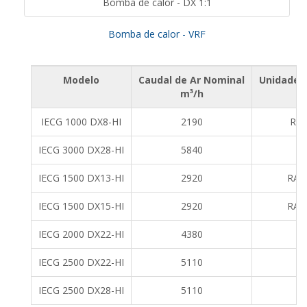
Bomba de calor - DX 1:1
Bomba de calor - VRF
Modelo
Caudal de Ar Nominal
Unidade e
m³/h
IECG 1000 DX8-HI
2190
RAS
IECG 3000 DX28-HI
5840
IECG 1500 DX13-HI
2920
RAS
IECG 1500 DX15-HI
2920
RAS
IECG 2000 DX22-HI
4380
IECG 2500 DX22-HI
5110
IECG 2500 DX28-HI
5110