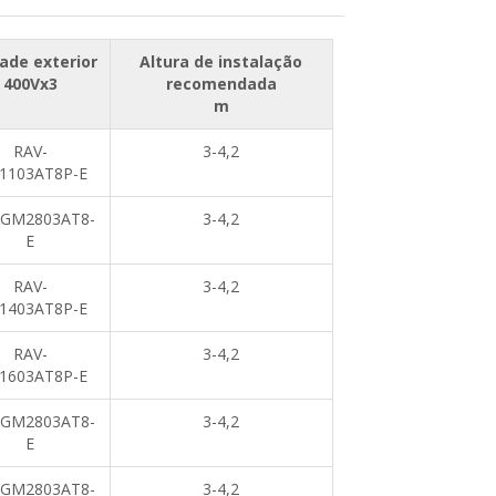
ade exterior
Altura de instalação
400Vx3
recomendada
m
RAV-
3-4,2
1103AT8P-E
-GM2803AT8-
3-4,2
E
RAV-
3-4,2
1403AT8P-E
RAV-
3-4,2
1603AT8P-E
-GM2803AT8-
3-4,2
E
-GM2803AT8-
3-4,2