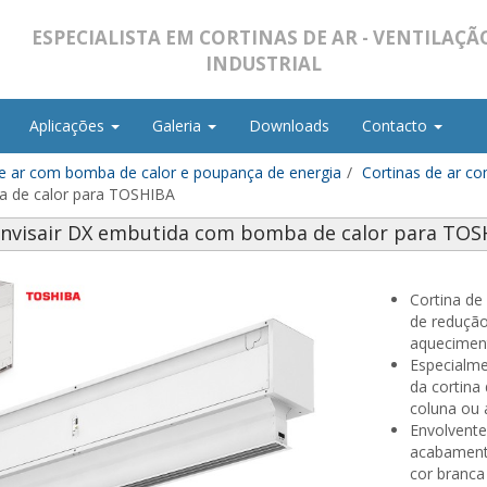
ESPECIALISTA EM CORTINAS DE AR - VENTILAÇÃ
INDUSTRIAL
Aplicações
Galeria
Downloads
Contacto
de ar com bomba de calor e poupança de energia
Cortinas de ar c
ba de calor para TOSHIBA
 Invisair DX embutida com bomba de calor para TOS
Cortina de
de reduçã
aquecimen
Especialme
da cortina
coluna ou 
Envolvente
acabamento
cor branca