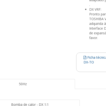
.
DX VRF:
Pronto par
TOSHIBA VR
adquirida 
Interface 
de expansã
favor.
Ficha técnica
DX-TO
50Hz
Bomba de calor - DX 1:1