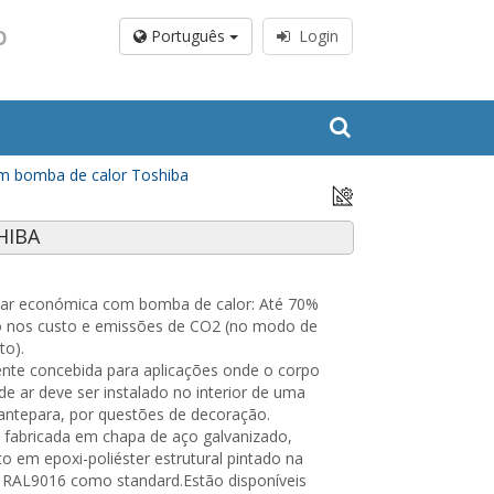
O
Português
Login
om bomba de calor Toshiba
HIBA
 ar económica com bomba de calor: Até 70%
o nos custo e emissões de CO2 (no modo de
to).
nte concebida para aplicações onde o corpo
 de ar deve ser instalado no interior de uma
antepara, por questões de decoração.
 fabricada em chapa de aço galvanizado,
 em epoxi-poliéster estrutural pintado na
 RAL9016 como standard.Estão disponíveis