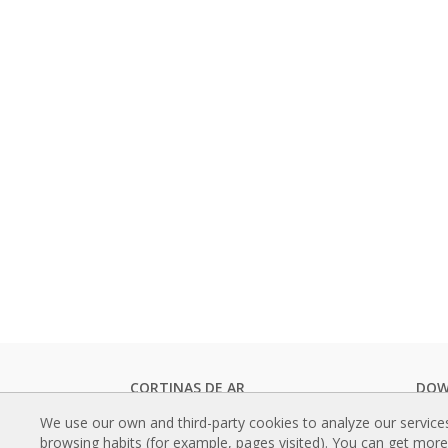
CORTINAS DE AR
DOW
Cortinas de ar standard
Catál
We use our own and third-party cookies to analyze our service
Cortinas de ar embutidas
Docu
browsing habits (for example, pages visited). You can get mor