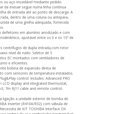
es ou aço inoxidável mediante pedido.
 ar da Invisair segue numa linha contínua
elha de entrada até ao ponto de descarga. A
trada, dentro de uma coluna ou antepara,
unida de uma grelha adequada, fornecida
os.
 defletores em alumínio anodizado e com
rodinâmico, ajustável entre os 0 e os 15º de
es centrífugos de dupla entrada,com rotor
aixo nível de ruído. Seletor de 5
elos EC montados com ventiladores de
umo e eficientes.
ente bobina de expansão direta de
o com sensores de temperatura instalados.
lug&Play control. Includes: Advanced PRO
th LCD display and integrated thermostat,
ct, 7m RJ11 cable and remote control.
a ligação a unidade exterior de bomba de
IBA Inverter (R410A/R32) com válvula de
Necessita de KIT TOSHIBA Interface DX
ara cortina de ar e controlador programável