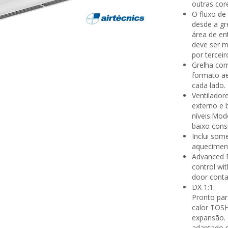
outras cor
O fluxo de
desde a gr
área de en
deve ser m
por terceir
Grelha com
formato ae
cada lado.
Ventilador
externo e b
níveis.Mod
baixo cons
Inclui som
aqueciment
Advanced P
control wi
door conta
DX 1:1:
Pronto par
calor TOSH
expansão. 
adaptado p