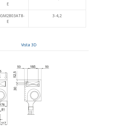
E
-GM2803AT8-
3-4,2
E
Vista 3D