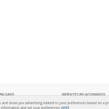
NLOADS
WEBSITES RELACIONADOS
ogos de cortinas de ar
Rideaux d’air
s and show you advertising related to your preferences based on a p
mentação técnica
Actuadores
e information and set your preferences
HERE
.